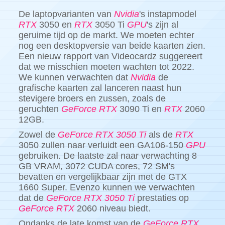
De laptopvarianten van
Nvidia
's instapmodel
RTX
3050 en
RTX
3050 Ti
GPU
's zijn al
geruime tijd op de markt. We moeten echter
nog een desktopversie van beide kaarten zien.
Een nieuw rapport van Videocardz suggereert
dat we misschien moeten wachten tot 2022.
We kunnen verwachten dat
Nvidia
de
grafische kaarten zal lanceren naast hun
stevigere broers en zussen, zoals de
geruchten
GeForce
RTX
3090 Ti en
RTX
2060
12GB.
Zowel de
GeForce RTX 3050 Ti
als de
RTX
3050 zullen naar verluidt een GA106-150
GPU
gebruiken. De laatste zal naar verwachting 8
GB VRAM, 3072 CUDA cores, 72 SM's
bevatten en vergelijkbaar zijn met de GTX
1660 Super. Evenzo kunnen we verwachten
dat de
GeForce RTX 3050 Ti
prestaties op
GeForce
RTX
2060 niveau biedt.
Ondanks de late komst van de
GeForce RTX