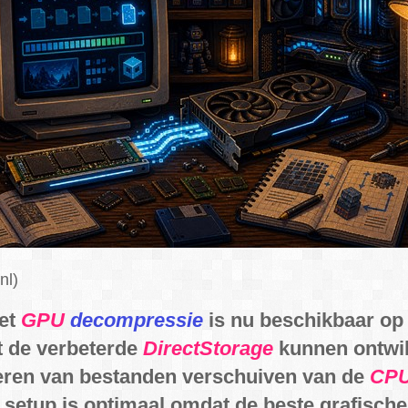
nl)
et
GPU
decompressie
is nu beschikbaar op
t de verbeterde
DirectStorage
kunnen ontwik
ren van bestanden verschuiven van de
CP
 setup is optimaal omdat de beste grafische 