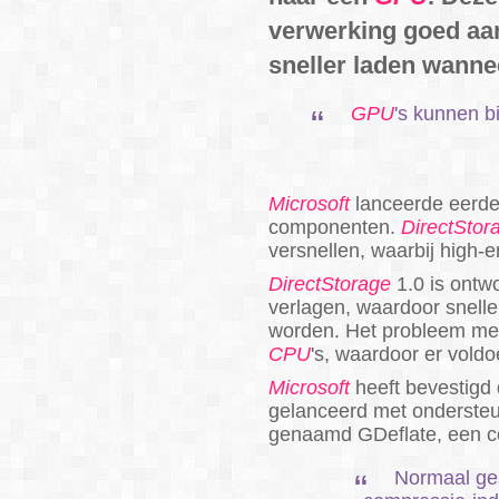
verwerking goed aan
sneller laden wann
GPU
's kunnen b
Microsoft
lanceerde eerder
componenten.
DirectStor
versnellen, waarbij high
DirectStorage
1.0 is ontw
verlagen, waardoor snell
worden. Het probleem m
CPU
's, waardoor er voldoe
Microsoft
heeft bevestigd
gelanceerd met onderste
genaamd GDeflate, een co
Normaal ge