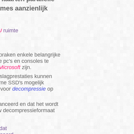
mes aanzienlijk
U
ruimte
braken enkele belangrijke
 pc's en consoles te
Microsoft
zijn.
pslagprestaties kunnen
rne SSD's mogelijk
t voor
decompressie
op
anceerd en dat het wordt
w decompressieformaat
dat