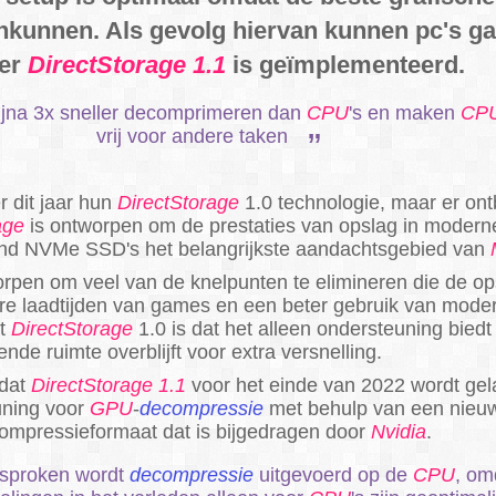
kunnen. Als gevolg hiervan kunnen pc's ga
eer
DirectStorage 1.1
is geïmplementeerd.
ijna 3x sneller decomprimeren dan
CPU
's en maken
CP
vrij voor andere taken
 dit jaar hun
DirectStorage
1.0 technologie, maar er ont
age
is ontworpen om de prestaties van opslag in moderne
-end NVMe SSD's het belangrijkste aandachtsgebied van
orpen om veel van de knelpunten te elimineren die de o
ere laadtijden van games en een beter gebruik van mode
et
DirectStorage
1.0 is dat het alleen ondersteuning bied
nde ruimte overblijft voor extra versnelling.
 dat
DirectStorage 1.1
voor het einde van 2022 wordt gel
uning voor
GPU
-
decompressie
met behulp van een nieu
mpressieformaat dat is bijgedragen door
Nvidia
.
sproken wordt
decompressie
uitgevoerd op de
CPU
, om