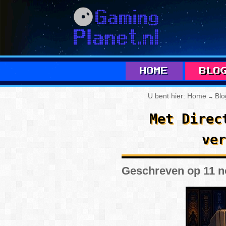
HOME
BLO
ALLE
U bent hier:
Home
Blo
→
Met Direc
ver
Geschreven op 11 
A