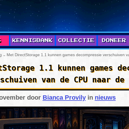
G
KENNISBANK
COLLECTIE
DONEER
 ARTIKELEN
PC
g
Met DirectStorage 1.1 kunnen games decompressie verschuiven 
→
GAMES
SEGA
tStorage 1.1 kunnen games de
NIEUWS
NINTENDO
schuiven van de CPU naar de 
GIDSEN
SONY
november door
Bianca Provily
in
nieuws
LABELS
GAMEPRESERVATIE
RCHIEF