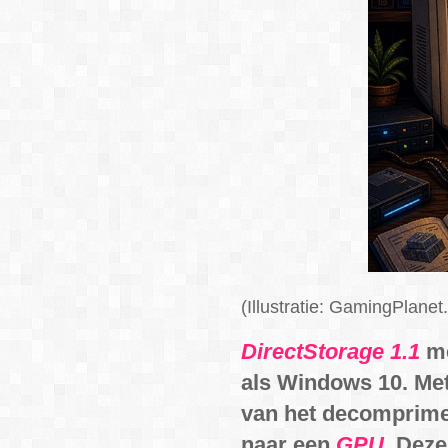
(Illustratie: GamingPlanet.
DirectStorage 1.1
m
als Windows 10. Me
van het decomprime
naar een
GPU
. Deze