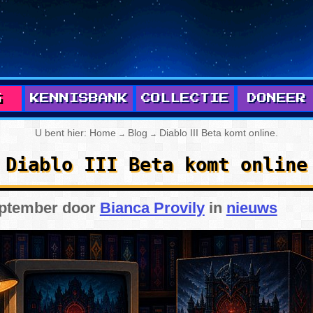
G
KENNISBANK
COLLECTIE
DONEER
 ARTIKELEN
PC
U bent hier:
Home
Blog
Diablo III Beta komt online
.
→
→
GAMES
SEGA
Diablo III Beta komt online
NIEUWS
NINTENDO
eptember door
Bianca Provily
in
nieuws
GIDSEN
SONY
LABELS
GAMEPRESERVATIE
RCHIEF