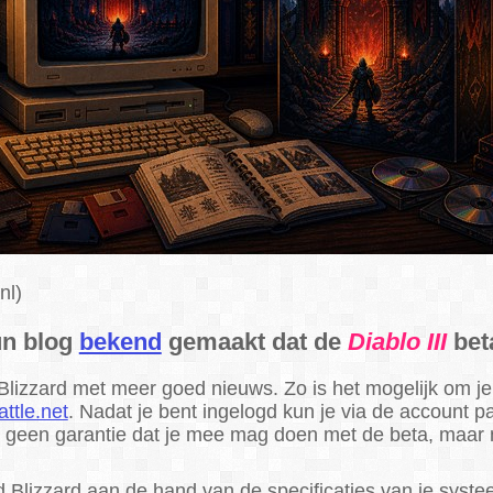
nl)
un blog
bekend
gemaakt dat de
Diablo III
beta
Blizzard met meer goed nieuws. Zo is het mogelijk om je 
attle.net
. Nadat je bent ingelogd kun je via de account 
 geen garantie dat je mee mag doen met de beta, maar ni
d Blizzard aan de hand van de specificaties van je syst