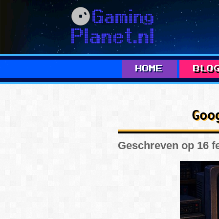
HOME
BLO
ALLE
Goo
Geschreven op 16 f
A