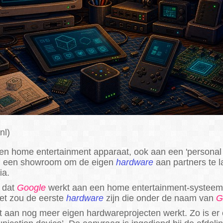
nl)
en home entertainment apparaat, ook aan een 'personal
en een showroom om de eigen
hardware
aan partners te l
ia.
 dat
Google
werkt aan een home entertainment-systeem
et zou de eerste
hardware
zijn die onder de naam van
G
nt aan nog meer eigen hardwareprojecten werkt. Zo is e