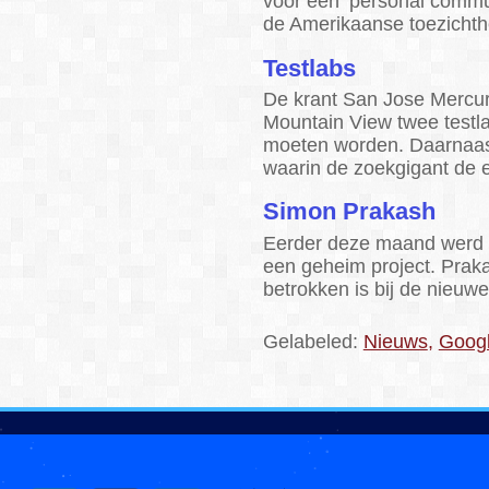
voor een ‘personal commun
de Amerikaanse toezicht
Testlabs
De krant San Jose Mercur
Mountain View twee testl
moeten worden. Daarnaast
waarin de zoekgigant de 
Simon Prakash
Eerder deze maand werd
een geheim project. Prak
betrokken is bij de nieuw
Gelabeled:
Nieuws
,
Goog