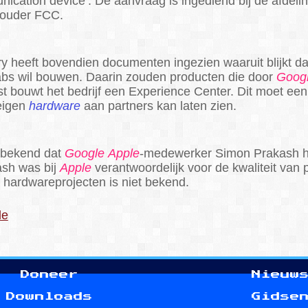
ication device’. De aanvraag is ingediend bij de afdel
houder FCC.
y heeft bovendien documenten ingezien waaruit blijkt d
abs wil bouwen. Daarin zouden producten die door
Goog
 bouwt het bedrijf een Experience Center. Dit moet e
eigen
hardware
aan partners kan laten zien.
 bekend dat
Google
Apple
-medewerker Simon Prakash 
ash was bij
Apple
verantwoordelijk voor de kwaliteit van p
e hardwareprojecten is niet bekend.
le
Doneer
Nieuw
Downloads
Gidse