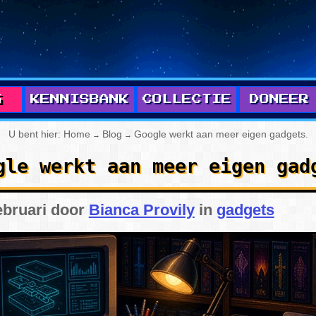
G
KENNISBANK
COLLECTIE
DONEER
 ARTIKELEN
PC
U bent hier:
Home
Blog
Google werkt aan meer eigen gadgets
.
→
→
GAMES
SEGA
gle werkt aan meer eigen gad
NIEUWS
NINTENDO
ebruari door
Bianca Provily
in
gadgets
GIDSEN
SONY
LABELS
GAMEPRESERVATIE
RCHIEF