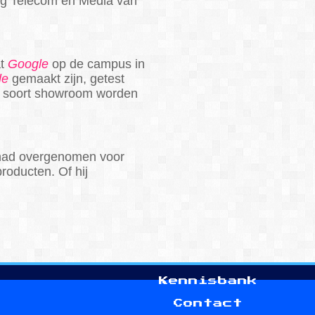
ing Telecom en Media van
at
Google
op de campus in
le
gemaakt zijn, getest
en soort showroom worden
had overgenomen voor
roducten. Of hij
s
Kennisbank
n
Contact